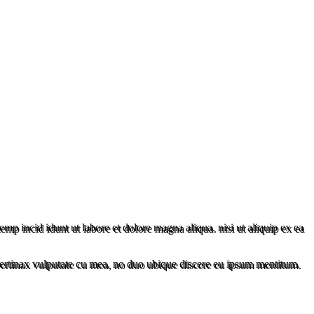
mp incid idunt ut labore et dolore magna aliqua. nisi ut aliquip ex ea
pertinax vulputate cu mea, no duo ubique discere eu ipsum mentitum.