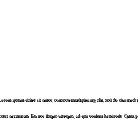
rem ipsum dolor sit amet, consecteturadipiscing elit, sed do eiusmod te
iceret accumsan. Eu nec iisque utroque, ad qui veniam hendrerit. Quas 