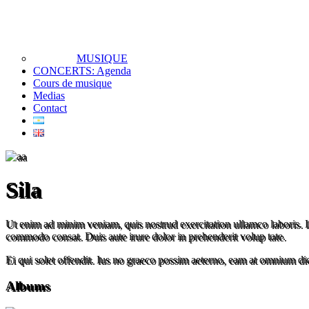
MUSIQUE
CONCERTS: Agenda
Cours de musique
Medias
Contact
Sila
Ut enim ad minim veniam, quis nostrud exercitation ullamco laboris. Lo
commodo consat. Duis aute irure dolor in prehenderit volup tate.
Ei qui solet offendit. Ius no graeco possim aeterno, eam at omnium d
Albums