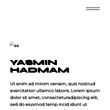
Skip
to
the
content
YASMIN
HADMAM
Ut enim ad minim veniam, quis nostrud
exercitation ullamco laboris. Lorem ipsum
dolor sit amet, consecteturadipiscing elit,
sed do eiusmod temp incid idunt ut